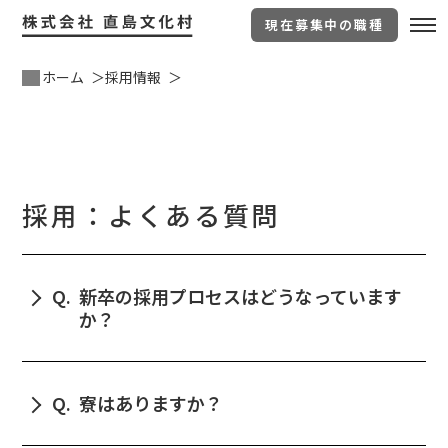
現在募集中の職種
ホーム
採用情報
採用：よくある質問
Q.
新卒の採用プロセスはどうなっています
か？
書類選考後、一次選考、最終選考と進みます。一次
選考はオンラインで実施しますので、自宅で受験可
Q.
寮はありますか？
能です。最終面接は直島まで来ていただき、実際に
島で働くイメージを持っていただくようにしていま
島内に寮、古民家を借り上げた社宅等を準備してい