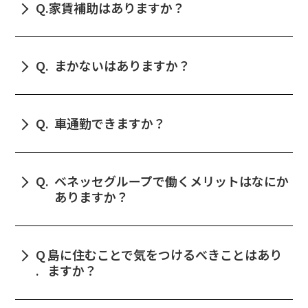
Q.
家賃補助はありますか？
にありますが、上限時間、回数の管理をしっかり
行っています。
社員寮でない一般の物件に住む場合、家賃の補助が
あります（上限額が決まっています）。
Q.
まかないはありますか？
特定のまかないはありません。従業員食堂があり、
安価で利用いただけます。
Q.
車通勤できますか？
車通勤も可能ですが、直島では電動自転車や原付バ
イクのほうが便利です。
Q.
ベネッセグループで働くメリットはなにか
ありますか？
福利厚生面などはグループ全体の制度としてはかな
り充実しています。またグループ全体の人事交流も
Q
島に住むことで気をつけるべきことはあり
あります。
.
ますか？
都会のような便利さや刺激はありませんし、コンビ