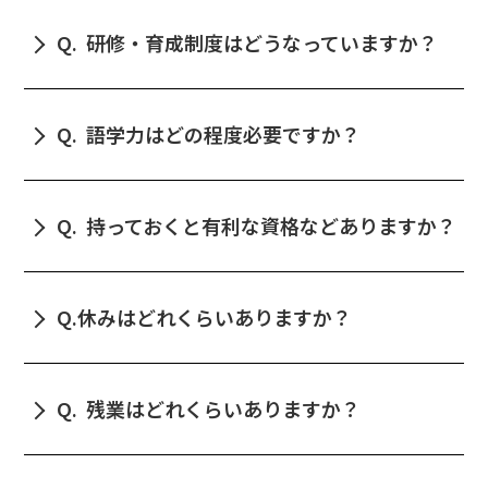
す。（交通費、前泊費は支給 ※規定あり）
ます。社員の８割程度は島に住んでいます。
Q.
研修・育成制度はどうなっていますか？
寮から会社までは徒歩で10～15分ほどです。
入社時にオリエンテーションを行います。その後は
基本現場でのOJTとなります。新卒の場合だと、ビ
Q.
語学力はどの程度必要ですか？
ジネスマナー研修やフォローアップ研修も行ってい
ます。その他、階層別・役職別研修や各ホテル・レ
近年は宿泊ゲストの80％位以上が海外からのお客さ
ストランでの外部研修も実施しています。
まです。特に欧米圏のゲストが多く、そのため接客
Q.
持っておくと有利な資格などありますか？
では英語をよく使用します。
英語を常に使用するという環境をご理解の上、苦手
語学がやはり有利ではありますが、在籍している社
でも向上心を持って勉強いただける方をお待ちして
員は語学以外にも、美術検定、簿記、ソムリエ、調
おります。
Q.
休みはどれくらいありますか？
理師、危険物取扱、衛生管理者、旅行業取扱者など
の資格取得に挑戦しています。資格取得支援制度も
月に9日の休日があり、各部署にてシフトを決めて
あります。
います。また、６月と１月に一斉メンテナンス休館
Q.
残業はどれくらいありますか？
があり、その時にまとめてお休みを取る人が多いで
す。
全社の平均は月15時間前後ですが、部署によってか
なり異なります。繁忙期には残業時間が増える傾向