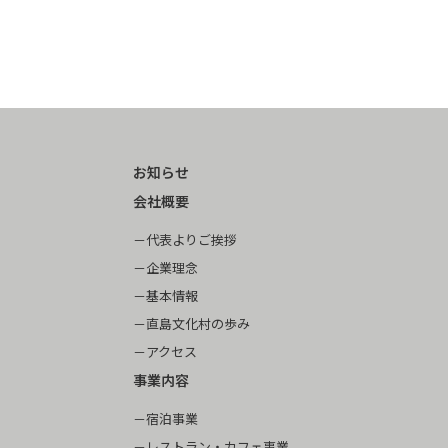
ニも24時間ではありません。逆にその不便さを楽し
む気持ちがあれば特に困ることはないと思います。
また、小さい島なので、島の人たちとの交流も重要
です。道ですれ違う人びととも挨拶したり、親しく
なってください。
お知らせ
会社概要
代表よりご挨拶
企業理念
基本情報
直島文化村の歩み
アクセス
事業内容
宿泊事業
レストラン・カフェ事業