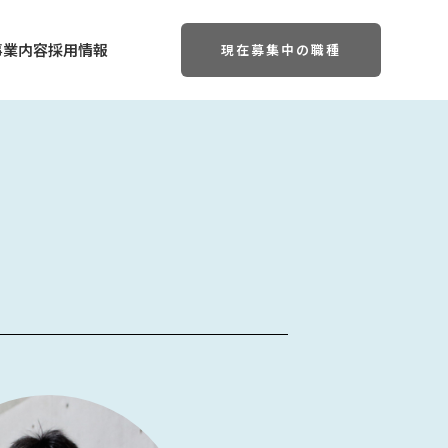
事業内容
採用情報
現在募集中の職種
ご挨拶
宿泊事業
新卒採用情報
レストラン・カフェ事業
募集職種一覧
アート運営事業
直島文化村とは
村の歩み
ショップ運営・商品開発事業
総支配人からのメッセージ
運営協力
仕事を知る
先輩インタビュー
働く環境を知る
よくある質問