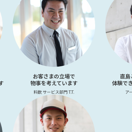
お客さまの立場で
直島
す
物事を考えています
体験で
料飲 サービス部門 T.T.
アー